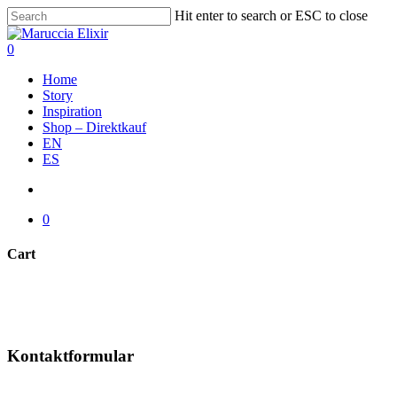
Skip
Hit enter to search or ESC to close
to
Close
main
Search
account
0
content
Menu
Home
Story
Inspiration
Shop – Direktkauf
EN
ES
account
0
Cart
Close
Sie haben eine Frage?
Cart
Kontaktieren Sie unsere Bodegas...
Kontaktformular